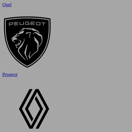
Opel
Peugeot