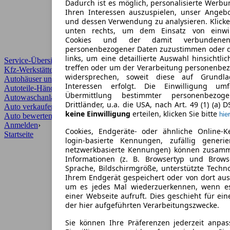
Dadurch ist es möglich, personalisierte Werb
Ihren Interessen auszuspielen, unser Angeb
und dessen Verwendung zu analysieren. Klicke
unten rechts, um dem Einsatz von einwill
Cookies und der damit verbundenen 
personenbezogener Daten zuzustimmen oder d
links, um eine detaillierte Auswahl hinsichtli
Service-Übersicht
treffen oder um der Verarbeitung personenbe
Kfz-Werkstätten
widersprechen, soweit diese auf Grundla
Autohäuser und Händler
Interessen erfolgt. Die Einwilligung um
Autoteile-Händler
Übermittlung bestimmter personenbezo
Autowaschanlagen
Drittländer, u.a. die USA, nach Art. 49 (1) (a) 
Auto verkaufen
›
keine Einwilligung
erteilen, klicken Sie bitte
hier
Auto bewerten
›
Anmelden
›
Cookies, Endgeräte- oder ähnliche Online-K
Startseite
login-basierte Kennungen, zufällig generi
netzwerkbasierte Kennungen) können zusam
Informationen (z. B. Browsertyp und Browse
Sprache, Bildschirmgröße, unterstützte Techno
Ihrem Endgerät gespeichert oder von dort au
um es jedes Mal wiederzuerkennen, wenn e
einer Webseite aufruft. Dies geschieht für ei
der hier aufgeführten Verarbeitungszwecke.
Sie können Ihre Präferenzen jederzeit anpas