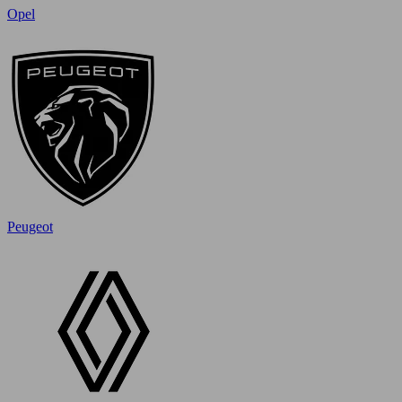
Opel
Peugeot