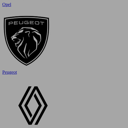
Opel
Peugeot