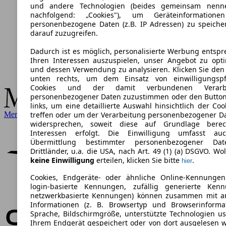
und andere Technologien (beides gemeinsam nenn
nachfolgend: „Cookies"), um Geräteinformation
personenbezogene Daten (z.B. IP Adressen) zu speich
darauf zuzugreifen.
Dadurch ist es möglich, personalisierte Werbung entsp
Ihren Interessen auszuspielen, unser Angebot zu opt
und dessen Verwendung zu analysieren. Klicken Sie den
unten rechts, um dem Einsatz von einwilligungspfl
Cookies und der damit verbundenen Verarbe
personenbezogener Daten zuzustimmen oder den Butto
links, um eine detaillierte Auswahl hinsichtlich der Coo
Mercedes-Benz
treffen oder um der Verarbeitung personenbezogener D
widersprechen, soweit diese auf Grundlage berech
Interessen erfolgt. Die Einwilligung umfasst au
Übermittlung bestimmter personenbezogener Da
Drittländer, u.a. die USA, nach Art. 49 (1) (a) DSGVO. Wol
keine Einwilligung
erteilen, klicken Sie bitte
.
hier
Cookies, Endgeräte- oder ähnliche Online-Kennungen
login-basierte Kennungen, zufällig generierte Kenn
netzwerkbasierte Kennungen) können zusammen mit a
Informationen (z. B. Browsertyp und Browserinforma
Sprache, Bildschirmgröße, unterstützte Technologien us
Ihrem Endgerät gespeichert oder von dort ausgelesen 