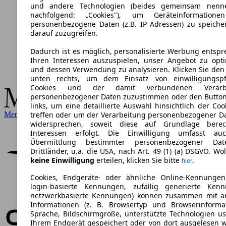
und andere Technologien (beides gemeinsam nenn
nachfolgend: „Cookies"), um Geräteinformation
personenbezogene Daten (z.B. IP Adressen) zu speich
darauf zuzugreifen.
Dadurch ist es möglich, personalisierte Werbung entsp
Ihren Interessen auszuspielen, unser Angebot zu opt
und dessen Verwendung zu analysieren. Klicken Sie den
unten rechts, um dem Einsatz von einwilligungspfl
Cookies und der damit verbundenen Verarbe
personenbezogener Daten zuzustimmen oder den Butto
links, um eine detaillierte Auswahl hinsichtlich der Coo
Mercedes-Benz
treffen oder um der Verarbeitung personenbezogener D
widersprechen, soweit diese auf Grundlage berech
Interessen erfolgt. Die Einwilligung umfasst au
Übermittlung bestimmter personenbezogener Da
Drittländer, u.a. die USA, nach Art. 49 (1) (a) DSGVO. Wol
keine Einwilligung
erteilen, klicken Sie bitte
.
hier
Cookies, Endgeräte- oder ähnliche Online-Kennungen
login-basierte Kennungen, zufällig generierte Kenn
netzwerkbasierte Kennungen) können zusammen mit a
Informationen (z. B. Browsertyp und Browserinforma
Sprache, Bildschirmgröße, unterstützte Technologien us
Ihrem Endgerät gespeichert oder von dort ausgelesen 