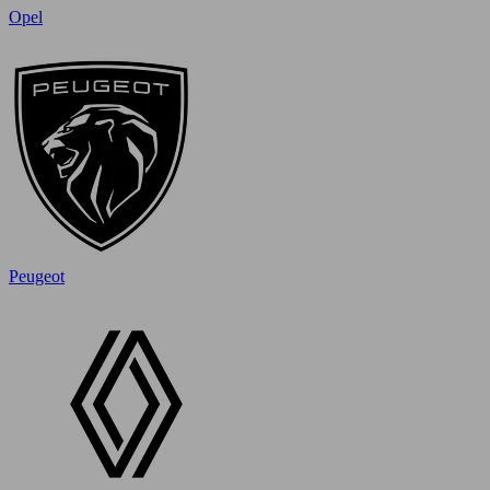
Opel
Peugeot