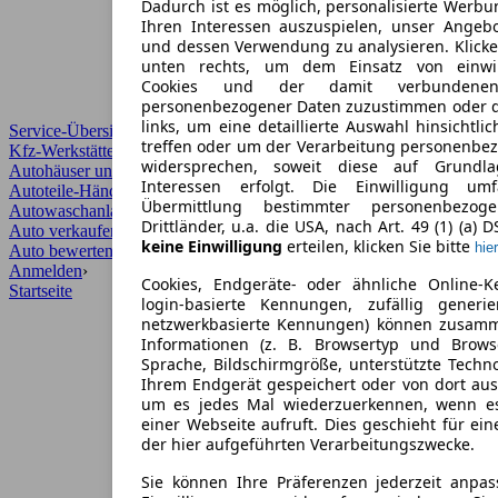
Dadurch ist es möglich, personalisierte Werb
Ihren Interessen auszuspielen, unser Angeb
und dessen Verwendung zu analysieren. Klicke
unten rechts, um dem Einsatz von einwill
Cookies und der damit verbundenen 
personenbezogener Daten zuzustimmen oder d
links, um eine detaillierte Auswahl hinsichtli
Service-Übersicht
treffen oder um der Verarbeitung personenbe
Kfz-Werkstätten
widersprechen, soweit diese auf Grundla
Autohäuser und Händler
Interessen erfolgt. Die Einwilligung um
Autoteile-Händler
Übermittlung bestimmter personenbezo
Autowaschanlagen
Drittländer, u.a. die USA, nach Art. 49 (1) (a) 
Auto verkaufen
›
keine Einwilligung
erteilen, klicken Sie bitte
hier
Auto bewerten
›
Anmelden
›
Cookies, Endgeräte- oder ähnliche Online-K
Startseite
login-basierte Kennungen, zufällig generi
netzwerkbasierte Kennungen) können zusam
Informationen (z. B. Browsertyp und Browse
Sprache, Bildschirmgröße, unterstützte Techno
Ihrem Endgerät gespeichert oder von dort au
um es jedes Mal wiederzuerkennen, wenn e
einer Webseite aufruft. Dies geschieht für ei
der hier aufgeführten Verarbeitungszwecke.
Sie können Ihre Präferenzen jederzeit anpas