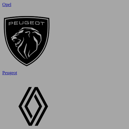
Opel
Peugeot