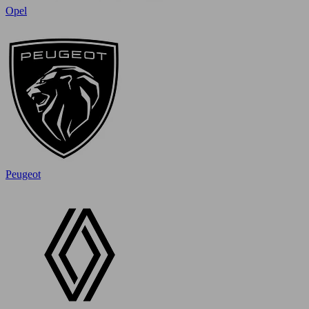
Opel
Peugeot