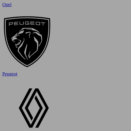
Opel
Peugeot