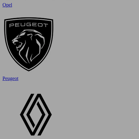
Opel
Peugeot