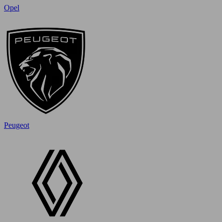
Opel
Peugeot