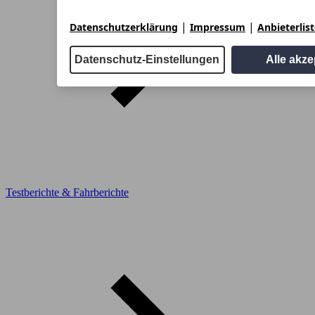
|
|
Datenschutzerklärung
Impressum
Anbieterlis
Datenschutz-Einstellungen
Alle akze
Testberichte & Fahrberichte