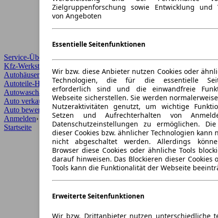
Zielgruppenforschung sowie Entwicklung und 
von Angeboten
Essentielle Seitenfunktionen
Service-Übersicht
Kfz-Werkstätten
Wir bzw. diese Anbieter nutzen Cookies oder ähnl
Autohäuser und Händler
Technologien, die für die essentielle Seit
Autoteile-Händler
erforderlich sind und die einwandfreie Funkt
Autowaschanlagen
Webseite sicherstellen. Sie werden normalerweise
Auto verkaufen
›
Nutzeraktivitäten genutzt, um wichtige Funkt
Auto bewerten
›
Setzen und Aufrechterhalten von Anmeld
Anmelden
›
Datenschutzeinstellungen zu ermöglichen. Di
Startseite
dieser Cookies bzw. ähnlicher Technologien kann
nicht abgeschaltet werden. Allerdings könn
Browser diese Cookies oder ähnliche Tools block
darauf hinweisen. Das Blockieren dieser Cookies 
Tools kann die Funktionalität der Webseite beeintr
Erweiterte Seitenfunktionen
Wir bzw. Drittanbieter nutzen unterschiedliche 