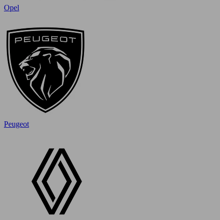
Opel
Peugeot