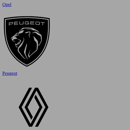
Opel
Peugeot