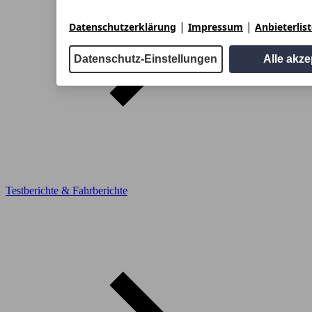
|
|
Datenschutzerklärung
Impressum
Anbieterlis
Datenschutz-Einstellungen
Alle akze
Testberichte & Fahrberichte