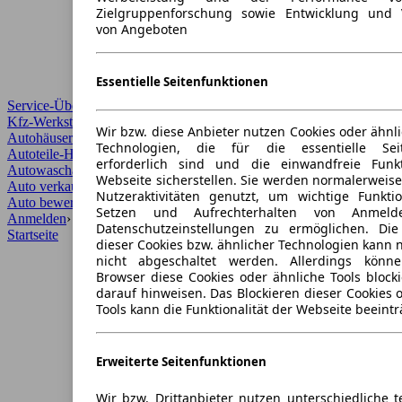
Zielgruppenforschung sowie Entwicklung und 
von Angeboten
Essentielle Seitenfunktionen
Service-Übersicht
Kfz-Werkstätten
Wir bzw. diese Anbieter nutzen Cookies oder ähnl
Autohäuser und Händler
Technologien, die für die essentielle Seit
Autoteile-Händler
erforderlich sind und die einwandfreie Funkt
Autowaschanlagen
Webseite sicherstellen. Sie werden normalerweise
Auto verkaufen
›
Nutzeraktivitäten genutzt, um wichtige Funkt
Auto bewerten
›
Setzen und Aufrechterhalten von Anmeld
Anmelden
›
Datenschutzeinstellungen zu ermöglichen. Di
Startseite
dieser Cookies bzw. ähnlicher Technologien kann
nicht abgeschaltet werden. Allerdings könn
Browser diese Cookies oder ähnliche Tools block
darauf hinweisen. Das Blockieren dieser Cookies 
Tools kann die Funktionalität der Webseite beeintr
Erweiterte Seitenfunktionen
Wir bzw. Drittanbieter nutzen unterschiedliche 