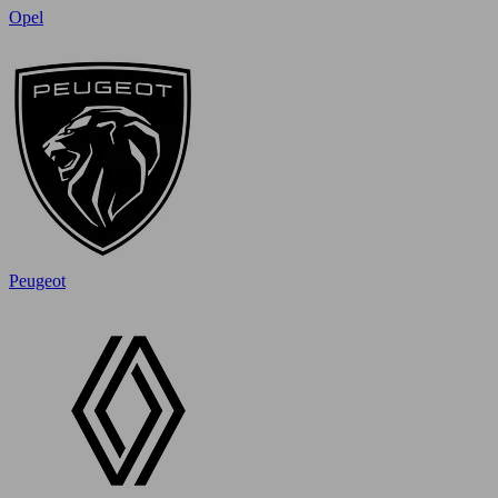
Opel
Peugeot