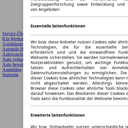
Zielgruppenforschung sowie Entwicklung und 
von Angeboten
Essentielle Seitenfunktionen
Service-Übersicht
Kfz-Werkstätten
Wir bzw. diese Anbieter nutzen Cookies oder ähnl
Autohäuser und Händler
Technologien, die für die essentielle Seit
Autoteile-Händler
erforderlich sind und die einwandfreie Funkt
Autowaschanlagen
Webseite sicherstellen. Sie werden normalerweise
Auto verkaufen
›
Nutzeraktivitäten genutzt, um wichtige Funkt
Auto bewerten
›
Setzen und Aufrechterhalten von Anmeld
Anmelden
›
Datenschutzeinstellungen zu ermöglichen. Di
Startseite
dieser Cookies bzw. ähnlicher Technologien kann
nicht abgeschaltet werden. Allerdings könn
Browser diese Cookies oder ähnliche Tools block
darauf hinweisen. Das Blockieren dieser Cookies 
Tools kann die Funktionalität der Webseite beeintr
Erweiterte Seitenfunktionen
Wir bzw. Drittanbieter nutzen unterschiedliche 