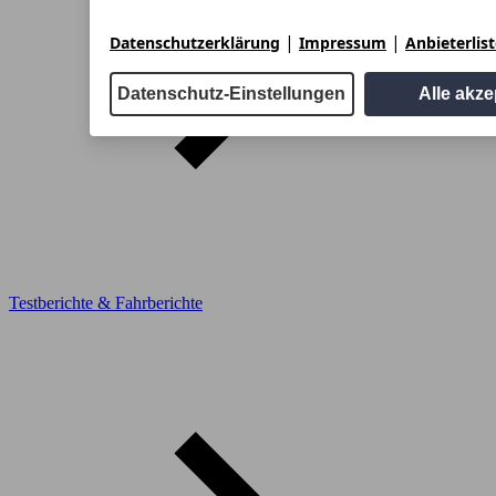
|
|
Datenschutzerklärung
Impressum
Anbieterlis
Datenschutz-Einstellungen
Alle akze
Testberichte & Fahrberichte