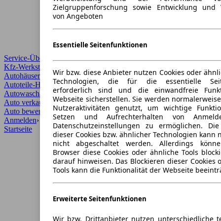
Zielgruppenforschung sowie Entwicklung und 
von Angeboten
Essentielle Seitenfunktionen
Service-Übersicht
Kfz-Werkstätten
Wir bzw. diese Anbieter nutzen Cookies oder ähnl
Autohäuser und Händler
Technologien, die für die essentielle Seit
Autoteile-Händler
erforderlich sind und die einwandfreie Funkt
Autowaschanlagen
Webseite sicherstellen. Sie werden normalerweise
Auto verkaufen
›
Nutzeraktivitäten genutzt, um wichtige Funkt
Auto bewerten
›
Setzen und Aufrechterhalten von Anmeld
Anmelden
›
Datenschutzeinstellungen zu ermöglichen. Di
Startseite
dieser Cookies bzw. ähnlicher Technologien kann
nicht abgeschaltet werden. Allerdings könn
Browser diese Cookies oder ähnliche Tools block
darauf hinweisen. Das Blockieren dieser Cookies 
Tools kann die Funktionalität der Webseite beeintr
Erweiterte Seitenfunktionen
Wir bzw. Drittanbieter nutzen unterschiedliche 