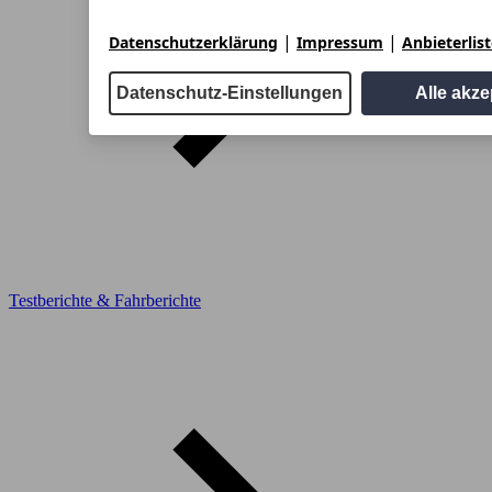
|
|
Datenschutzerklärung
Impressum
Anbieterlis
Datenschutz-Einstellungen
Alle akze
Testberichte & Fahrberichte