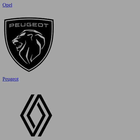
Opel
Peugeot