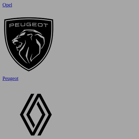
Opel
Peugeot