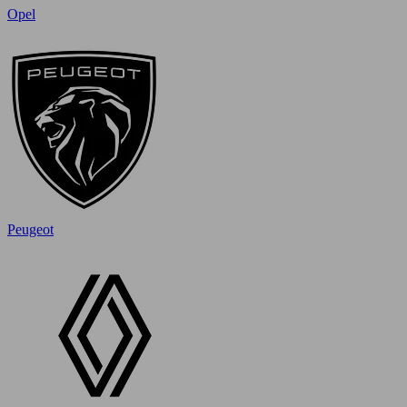
Opel
Peugeot