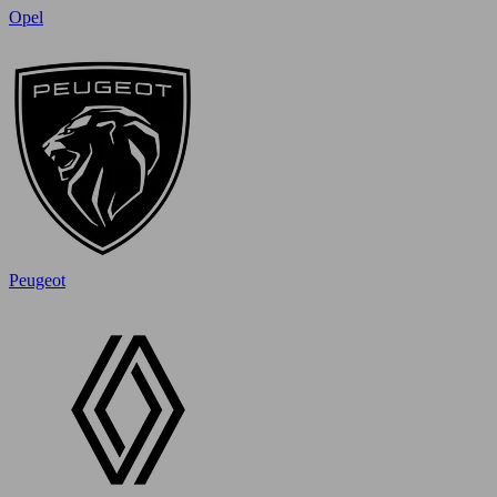
Opel
Peugeot