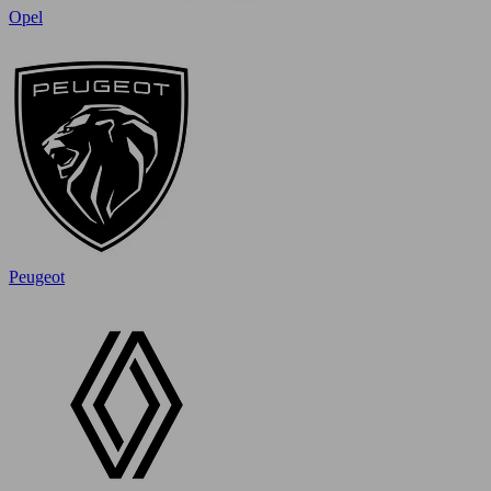
Opel
Peugeot