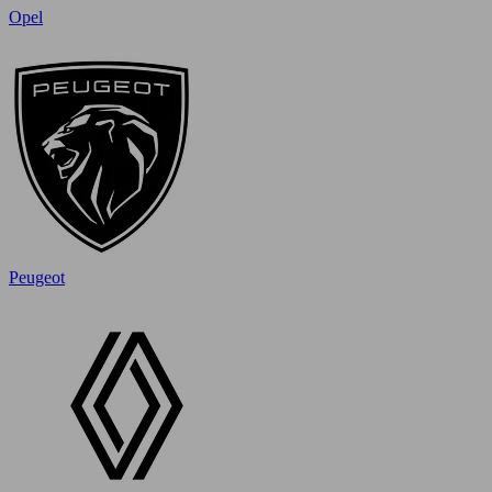
Opel
Peugeot