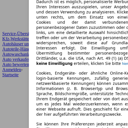
Dadurch ist es möglich, personalisierte Werb
Ihren Interessen auszuspielen, unser Angeb
und dessen Verwendung zu analysieren. Klicke
unten rechts, um dem Einsatz von einwill
Cookies und der damit verbundenen 
personenbezogener Daten zuzustimmen oder d
links, um eine detaillierte Auswahl hinsichtli
Service-Übersicht
treffen oder um der Verarbeitung personenbe
Kfz-Werkstätten
widersprechen, soweit diese auf Grundla
Autohäuser und Händler
Interessen erfolgt. Die Einwilligung um
Autoteile-Händler
Übermittlung bestimmter personenbezo
Autowaschanlagen
Drittländer, u.a. die USA, nach Art. 49 (1) (a) 
Auto verkaufen
›
keine Einwilligung
erteilen, klicken Sie bitte
hier
Auto bewerten
›
Anmelden
›
Cookies, Endgeräte- oder ähnliche Online-K
Startseite
login-basierte Kennungen, zufällig generi
netzwerkbasierte Kennungen) können zusam
Informationen (z. B. Browsertyp und Browse
Sprache, Bildschirmgröße, unterstützte Techno
Ihrem Endgerät gespeichert oder von dort au
um es jedes Mal wiederzuerkennen, wenn e
einer Webseite aufruft. Dies geschieht für ei
der hier aufgeführten Verarbeitungszwecke.
Sie können Ihre Präferenzen jederzeit anpas