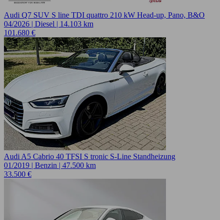
Audi Q7 SUV S line TDI quattro 210 kW Head-up, Pano, B&O
04/2026 | Diesel | 14.103 km
101.680 €
Audi A5 Cabrio 40 TFSI S tronic S-Line Standheizung
01/2019 | Benzin | 47.500 km
33.500 €