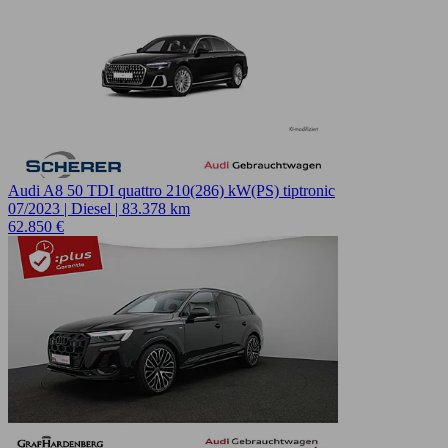
Audi A8 50 TDI quattro 210(286) kW(PS) tiptronic
07/2023 | Diesel | 83.378 km
62.850 €