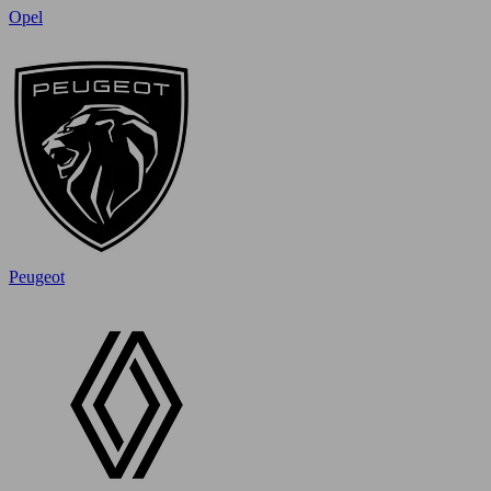
Opel
Peugeot