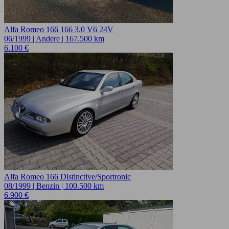
Alfa Romeo 166 166 3.0 V6 24V
06/1999 | Andere | 167.500 km
6.100 €
Alfa Romeo 166 Distinctive/Sportronic
08/1999 | Benzin | 100.500 km
6.900 €