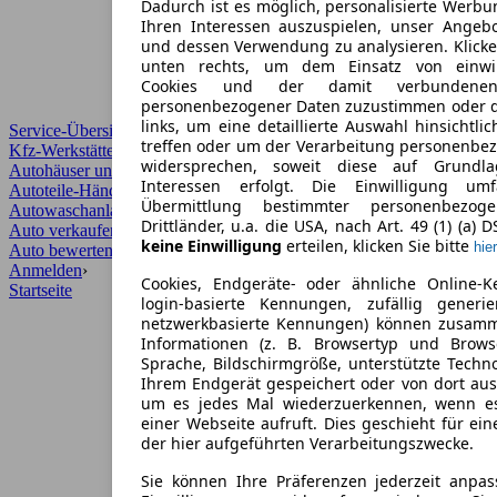
Dadurch ist es möglich, personalisierte Werb
Ihren Interessen auszuspielen, unser Angeb
und dessen Verwendung zu analysieren. Klicke
unten rechts, um dem Einsatz von einwill
Cookies und der damit verbundenen 
personenbezogener Daten zuzustimmen oder d
links, um eine detaillierte Auswahl hinsichtli
Service-Übersicht
treffen oder um der Verarbeitung personenbe
Kfz-Werkstätten
widersprechen, soweit diese auf Grundla
Autohäuser und Händler
Interessen erfolgt. Die Einwilligung um
Autoteile-Händler
Übermittlung bestimmter personenbezo
Autowaschanlagen
Drittländer, u.a. die USA, nach Art. 49 (1) (a) 
Auto verkaufen
›
keine Einwilligung
erteilen, klicken Sie bitte
hier
Auto bewerten
›
Anmelden
›
Cookies, Endgeräte- oder ähnliche Online-K
Startseite
login-basierte Kennungen, zufällig generi
netzwerkbasierte Kennungen) können zusam
Informationen (z. B. Browsertyp und Browse
Sprache, Bildschirmgröße, unterstützte Techno
Ihrem Endgerät gespeichert oder von dort au
um es jedes Mal wiederzuerkennen, wenn e
einer Webseite aufruft. Dies geschieht für ei
der hier aufgeführten Verarbeitungszwecke.
Sie können Ihre Präferenzen jederzeit anpas