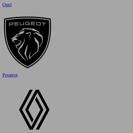
Opel
Peugeot